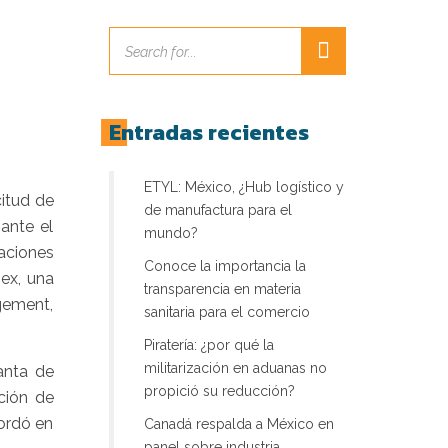
Entradas recientes
ETYL: México, ¿Hub logístico y
itud de
de manufactura para el
ante el
mundo?
laciones
Conoce la importancia la
ex, una
transparencia en materia
agement,
sanitaria para el comercio
Piratería: ¿por qué la
militarización en aduanas no
anta de
propició su reducción?
ción de
cordó en
Canadá respalda a México en
panel sobre industria