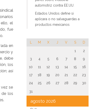
automotriz contra EE.UU.
indical
Estados Unidos define si
onarios
aplicara o no salvaguardas a
llo, el
productos mexicanos
do, fue
o.
L
M
X
J
V
S
D
rada en
1
2
mercio y
te, debe
3
4
5
6
7
8
9
ión, los
10
11
12
13
14
15
16
ión; así
17
18
19
20
21
22
23
24
25
26
27
28
29
30
 vez se
31
 de los
es.
agosto 2026