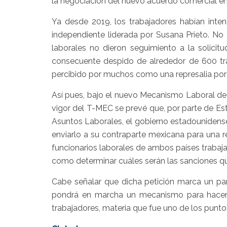
la negociación del nuevo acuerdo comercial e
Ya desde 2019, los trabajadores habían inten
independiente liderada por Susana Prieto. No
laborales no dieron seguimiento a la solicit
consecuente despido de alrededor de 600 tr
percibido por muchos como una represalia por 
Así pues, bajo el nuevo Mecanismo Laboral d
vigor del T-MEC se prevé que, por parte de Est
Asuntos Laborales, el gobierno estadounidense
enviarlo a su contraparte mexicana para una r
funcionarios laborales de ambos países trabajar
como determinar cuáles serán las sanciones que
Cabe señalar que dicha petición marca un pa
pondrá en marcha un mecanismo para hacer c
trabajadores, materia que fue uno de los punto