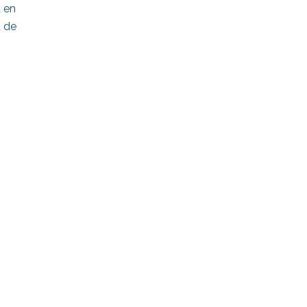
a en
a de