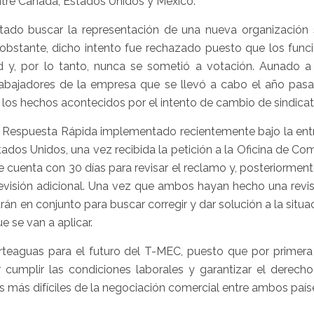
ntre Canadá, Estados Unidos y México.
tado buscar la representación de una nueva organización s
 obstante, dicho intento fue rechazado puesto que los funci
ud y, por lo tanto, nunca se sometió a votación. Aunado a e
abajadores de la empresa que se llevó a cabo el año pasa
los hechos acontecidos por el intento de cambio de sindicat
e Respuesta Rápida implementado recientemente bajo la ent
ados Unidos, una vez recibida la petición a la Oficina de Co
 cuenta con 30 días para revisar el reclamo y, posteriormen
evisión adicional. Una vez que ambos hayan hecho una revis
án en conjunto para buscar corregir y dar solución a la situac
 se van a aplicar.
rteaguas para el futuro del T-MEC, puesto que por primera
umplir las condiciones laborales y garantizar el derecho
s más difíciles de la negociación comercial entre ambos país