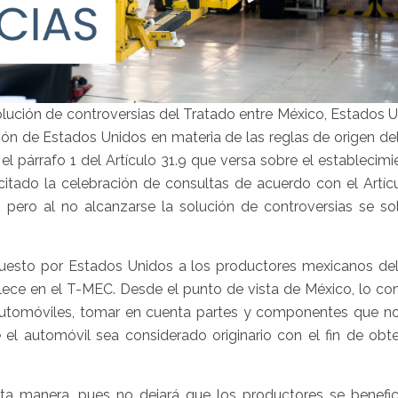
olución de controversias del Tratado entre México, Estados 
ón de Estados Unidos en materia de las reglas de origen de
l párrafo 1 del Artículo 31.9 que versa sobre el establecim
citado la celebración de consultas de acuerdo con el Artíc
 pero al no alcanzarse la solución de controversias se soli
uesto por Estados Unidos a los productores mexicanos del
ece en el T-MEC. Desde el punto de vista de México, lo co
automóviles, tomar en cuenta partes y componentes que no
e el automóvil sea considerado originario con el fin de obt
ta manera, pues no dejará que los productores se benefic