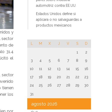
automotriz contra EE.UU.
Estados Unidos define si
aplicara o no salvaguardas a
productos mexicanos
Unidos y
l sector
L
M
X
J
V
S
D
iento de
ulo 31.4
1
2
citó el
3
4
5
6
7
8
9
10
11
12
13
14
15
16
 sector
17
18
19
20
21
22
23
nvenido
24
25
26
27
28
29
30
 tienen
ener los
31
agosto 2026
ien por