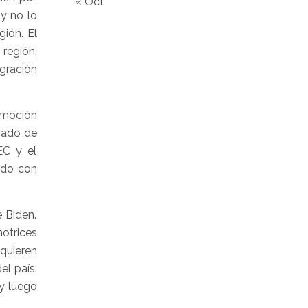
« Oct
 y no lo
ión. El
región,
gración
romoción
cado de
EC y el
ndo con
 Biden.
otrices
quieren
el país.
 y luego