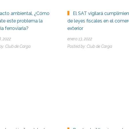
acto ambiental, ¿Cómo
El SAT vigilará cumplimie
te este problema la
de leyes fiscales en el comer
ia ferroviaria?
exterior
8, 2022
enero 13, 2022
by:
Club de Carga
Posted by:
Club de Carga