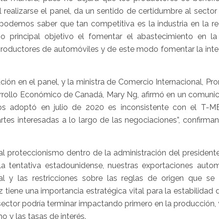
realizarse el panel, da un sentido de certidumbre al sector
podemos saber que tan competitiva es la industria en la reg
 principal objetivo el fomentar el abastecimiento en la 
 productores de automóviles y de este modo fomentar la inte
ión en el panel, y la ministra de Comercio Internacional, P
rrollo Económico de Canadá, Mary Ng, afirmó en un comuni
os adoptó en julio de 2020 es inconsistente con el T-M
rtes interesadas a lo largo de las negociaciones”, confirma
l proteccionismo dentro de la administración del presidente
a tentativa estadounidense, nuestras exportaciones autom
cal y las restricciones sobre las reglas de origen que se 
tiene una importancia estratégica vital para la estabilidad d
sector podría terminar impactando primero en la producción,
 y las tasas de interés.