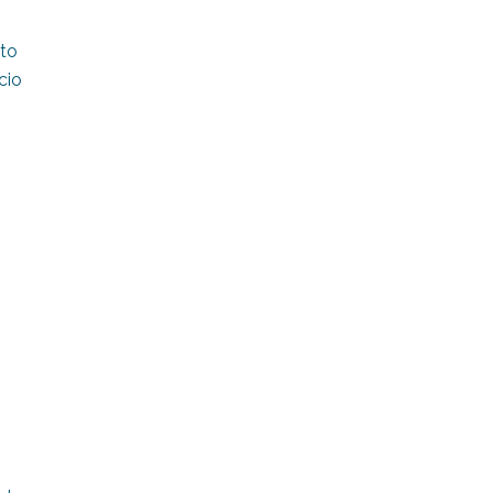
nto
cio