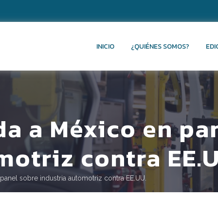
INICIO
¿QUIÉNES SOMOS?
EDI
a a México en pa
motriz contra EE.
anel sobre industria automotriz contra EE.UU.