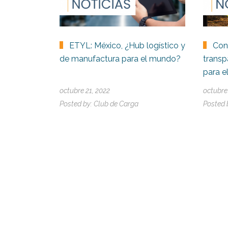
ETYL: México, ¿Hub logístico y
Con
de manufactura para el mundo?
transp
para e
octubre 21, 2022
octubre
Posted by:
Club de Carga
Posted 