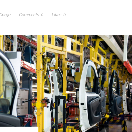
 Carga
Comments:
0
Likes:
0