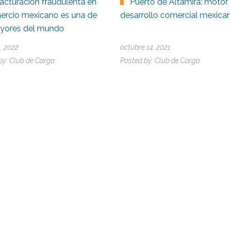
facturación fraudulenta en
Puerto de Altamira: motor
ercio mexicano es una de
desarrollo comercial mexica
ayores del mundo
1, 2022
octubre 14, 2021
by:
Club de Carga
Posted by:
Club de Carga