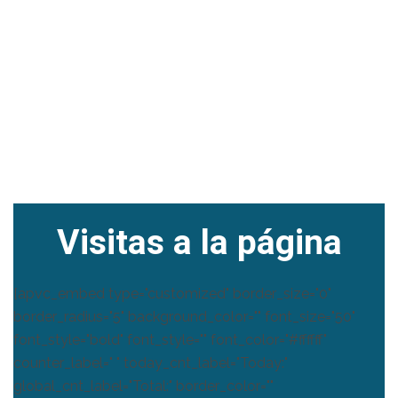
Visitas a la página
[apvc_embed type="customized" border_size="0"
border_radius="5" background_color="" font_size="50"
font_style="bold" font_style="" font_color="#ffffff"
counter_label=" " today_cnt_label="Today:"
global_cnt_label="Total:" border_color=""