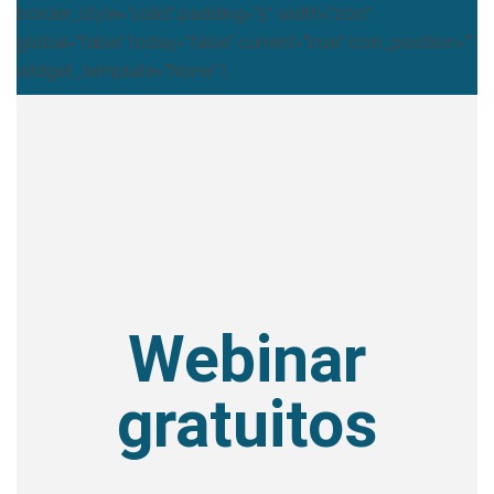
border_style="solid" padding="5" width="200"
global="false" today="false" current="true" icon_position=""
widget_template="None" ]
Webinar
gratuitos