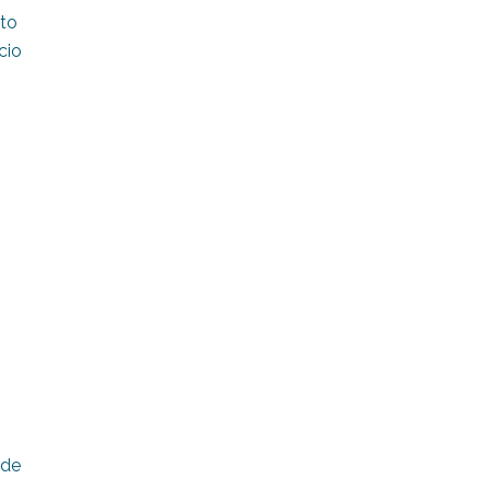
nto
cio
 de