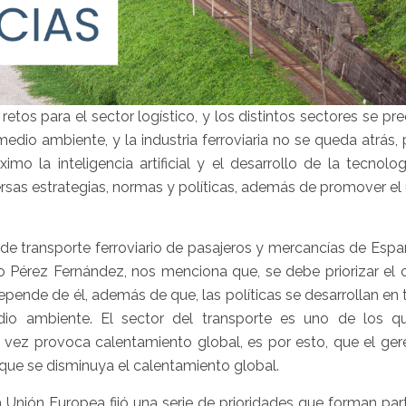
tos para el sector logístico, y los distintos sectores se p
dio ambiente, y la industria ferroviaria no se queda atrás,
o la inteligencia artificial y el desarrollo de la tecnolo
rsas estrategias, normas y políticas, además de promover el
e transporte ferroviario de pasajeros y mercancías de Espa
ino Pérez Fernández, nos menciona que, se debe priorizar el
epende de él, además de que, las políticas se desarrollan en 
o ambiente. El sector del transporte es uno de los 
u vez provoca calentamiento global, es por esto, que el ge
que se disminuya el calentamiento global.
 Unión Europea fijó una serie de prioridades que forman par