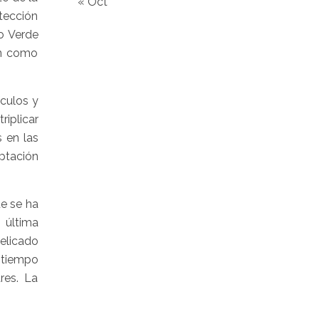
« Oct
otección
o Verde
en como
ículos y
riplicar
 en las
aptación
e se ha
 última
elicado
o tiempo
res. La