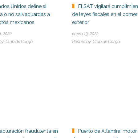
ados Unidos define si
El SAT vigilará cumplimie
ra o no salvaguardas a
de leyes fiscales en el comer
ctos mexicanos
exterior
9, 2022
enero 13, 2022
by:
Club de Carga
Posted by:
Club de Carga
facturación fraudulenta en
Puerto de Altamira: motor