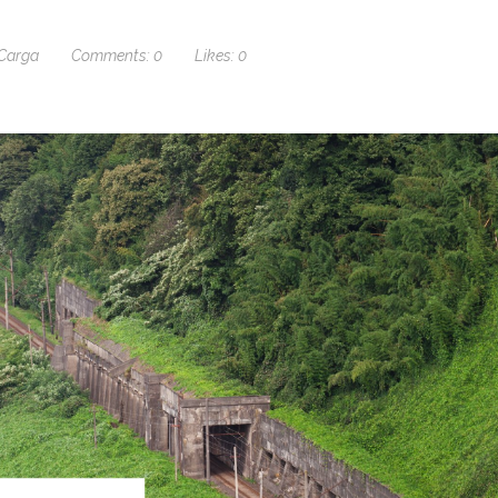
 Carga
Comments:
0
Likes:
0