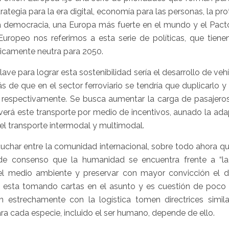
rategia para la era digital, economía para las personas, la pr
la democracia, una Europa más fuerte en el mundo y el Pact
uropeo nos referimos a esta serie de políticas, que tien
ticamente neutra para 2050.
ave para lograr esta sostenibilidad sería el desarrollo de veh
e que en el sector ferroviario se tendría que duplicarlo y t
0 respectivamente. Se busca aumentar la carga de pasajeros
overá este transporte por medio de incentivos, aunado la ad
 del transporte intermodal y multimodal.
char entre la comunidad internacional, sobre todo ahora qu
e consenso que la humanidad se encuentra frente a “la
el medio ambiente y preservar con mayor convicción el d
a ya esta tomando cartas en el asunto y es cuestión de poc
 estrechamente con la logística tomen directrices simila
a cada especie, incluido el ser humano, depende de ello.