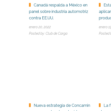
Canadá respalda a México en
Est
panel sobre industria automotriz
aplica
contra EE.UU.
produ
enero 20, 2022
enero 1
Posted by:
Club de Carga
Posted 
Nueva estrategia de Concamin
La 