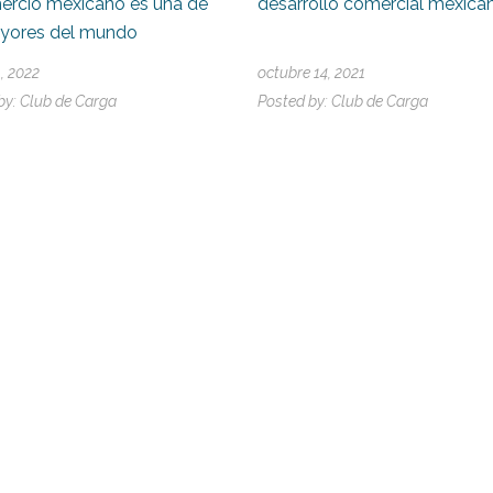
ercio mexicano es una de
desarrollo comercial mexica
ayores del mundo
1, 2022
octubre 14, 2021
by:
Club de Carga
Posted by:
Club de Carga