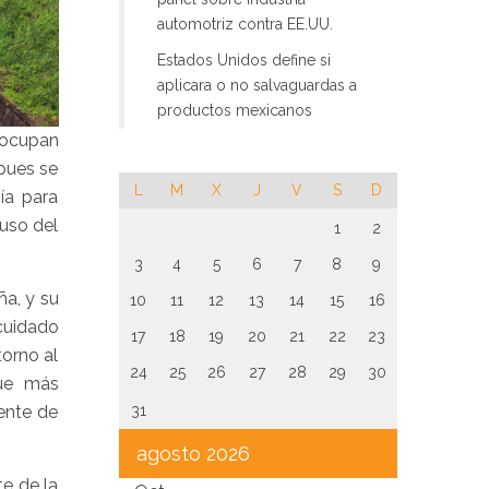
automotriz contra EE.UU.
Estados Unidos define si
aplicara o no salvaguardas a
productos mexicanos
reocupan
 pues se
L
M
X
J
V
S
D
gía para
 uso del
1
2
3
4
5
6
7
8
9
ña, y su
10
11
12
13
14
15
16
 cuidado
17
18
19
20
21
22
23
torno al
24
25
26
27
28
29
30
que más
rente de
31
agosto 2026
te de la